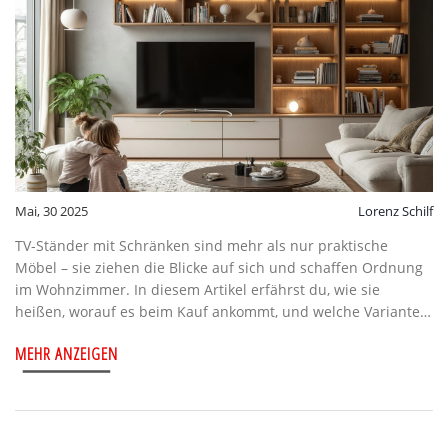
Mai, 30 2025
Lorenz Schilf
TV-Ständer mit Schränken sind mehr als nur praktische
Möbel – sie ziehen die Blicke auf sich und schaffen Ordnung
im Wohnzimmer. In diesem Artikel erfährst du, wie sie
heißen, worauf es beim Kauf ankommt, und welche Varianten
es gibt. Es gibt Tipps zur Integration ins Wohnkonzept, clevere
MEHR ANZEIGEN
Stauraumideen und echte Fakten zu Trends und Materialien.
Am Ende bist du fit, das perfekte TV-Möbel zu finden und
einzurichten, das zu dir passt.