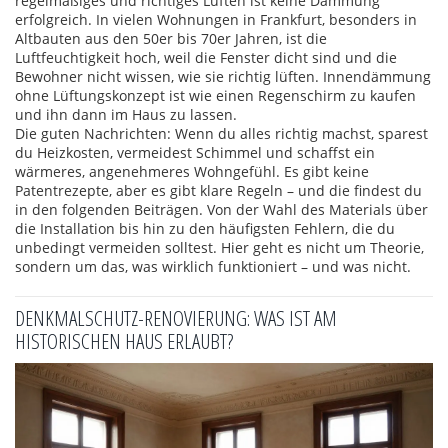
regelmäßiges und richtiges Lüften ist keine Dämmung
erfolgreich. In vielen Wohnungen in Frankfurt, besonders in
Altbauten aus den 50er bis 70er Jahren, ist die
Luftfeuchtigkeit hoch, weil die Fenster dicht sind und die
Bewohner nicht wissen, wie sie richtig lüften. Innendämmung
ohne Lüftungskonzept ist wie einen Regenschirm zu kaufen
und ihn dann im Haus zu lassen.
Die guten Nachrichten: Wenn du alles richtig machst, sparest
du Heizkosten, vermeidest Schimmel und schaffst ein
wärmeres, angenehmeres Wohngefühl. Es gibt keine
Patentrezepte, aber es gibt klare Regeln – und die findest du
in den folgenden Beiträgen. Von der Wahl des Materials über
die Installation bis hin zu den häufigsten Fehlern, die du
unbedingt vermeiden solltest. Hier geht es nicht um Theorie,
sondern um das, was wirklich funktioniert – und was nicht.
DENKMALSCHUTZ-RENOVIERUNG: WAS IST AM
HISTORISCHEN HAUS ERLAUBT?