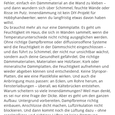
Fehler, einfach ein Dämmmaterial an die Wand zu kleben –
und dann wundern sich über Schimmel, feuchte Wände oder
Risse im Putz. Innendämmung ist kein DIY-Projekt für
Hobbyhandwerker, wenn du langfristig etwas davon haben
willst.
Du brauchst mehr als nur eine Dämmplatte. Es geht um
Feuchtigkeit im Haus
,
die sich in Wänden sammelt, wenn die
Temperaturunterschiede nicht richtig ausgeglichen werden
.
Ohne richtige Dampfbremse oder diffusionsoffene Systeme
wird die Feuchtigkeit in der Dämmschicht eingeschlossen –
und das führt zu Schimmel, der nicht nur unsichtbar wächst,
sondern auch deine Gesundheit gefährdet. Die richtige
Dämmmaterialien
,
Materialien wie Holzfaser, Kork oder
mineralische Dämmplatten, die Feuchtigkeit aufnehmen und
wieder abgeben können
sind entscheidend. Keine Styropor-
Platten, die wie eine Plastikfolie wirken. Und auch die
Anbringung muss passen: an Ecken, um Rohre herum, an
Fensterlaibungen – überall, wo Kältebrücken entstehen.
Warum scheitern so viele Innendämmungen? Weil man denkt,
es sei nur eine Frage der Dicke. Aber es geht um den ganzen
Aufbau: Untergrund vorbereiten, Dampfbremse richtig
einbauen, Anschlüsse dicht machen, Luftzirkulation nicht
blockieren. Und dann kommt noch die Lüftung dazu – ohne