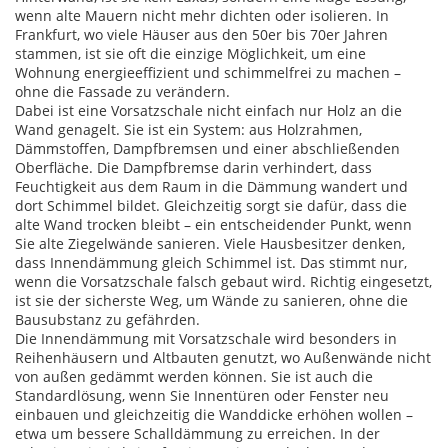
wenn alte Mauern nicht mehr dichten oder isolieren.
In
Frankfurt, wo viele Häuser aus den 50er bis 70er Jahren
stammen, ist sie oft die einzige Möglichkeit, um eine
Wohnung energieeffizient und schimmelfrei zu machen –
ohne die Fassade zu verändern.
Dabei ist eine
Vorsatzschale
nicht einfach nur Holz an die
Wand genagelt. Sie ist ein System: aus Holzrahmen,
Dämmstoffen, Dampfbremsen und einer abschließenden
Oberfläche. Die
Dampfbremse
darin verhindert, dass
Feuchtigkeit aus dem Raum in die Dämmung wandert und
dort Schimmel bildet. Gleichzeitig sorgt sie dafür, dass die
alte Wand trocken bleibt – ein entscheidender Punkt, wenn
Sie alte Ziegelwände sanieren. Viele Hausbesitzer denken,
dass Innendämmung gleich Schimmel ist. Das stimmt nur,
wenn die Vorsatzschale falsch gebaut wird. Richtig eingesetzt,
ist sie der sicherste Weg, um Wände zu sanieren, ohne die
Bausubstanz zu gefährden.
Die
Innendämmung
mit Vorsatzschale wird besonders in
Reihenhäusern und Altbauten genutzt, wo Außenwände nicht
von außen gedämmt werden können. Sie ist auch die
Standardlösung, wenn Sie Innentüren oder Fenster neu
einbauen und gleichzeitig die Wanddicke erhöhen wollen –
etwa um bessere Schalldämmung zu erreichen. In der