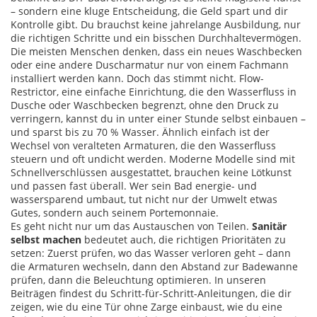
– sondern eine kluge Entscheidung, die Geld spart und dir
Kontrolle gibt. Du brauchst keine jahrelange Ausbildung, nur
die richtigen Schritte und ein bisschen Durchhaltevermögen.
Die meisten Menschen denken, dass ein neues Waschbecken
oder eine andere Duscharmatur nur von einem Fachmann
installiert werden kann. Doch das stimmt nicht.
Flow-
Restrictor
,
eine einfache Einrichtung, die den Wasserfluss in
Dusche oder Waschbecken begrenzt, ohne den Druck zu
verringern
, kannst du in unter einer Stunde selbst einbauen –
und sparst bis zu 70 % Wasser. Ähnlich einfach ist der
Wechsel von veralteten
Armaturen
,
die den Wasserfluss
steuern und oft undicht werden
. Moderne Modelle sind mit
Schnellverschlüssen ausgestattet, brauchen keine Lötkunst
und passen fast überall. Wer sein Bad energie- und
wassersparend umbaut, tut nicht nur der Umwelt etwas
Gutes, sondern auch seinem Portemonnaie.
Es geht nicht nur um das Austauschen von Teilen.
Sanitär
selbst machen
bedeutet auch, die richtigen Prioritäten zu
setzen: Zuerst prüfen, wo das Wasser verloren geht – dann
die Armaturen wechseln, dann den Abstand zur Badewanne
prüfen, dann die Beleuchtung optimieren. In unseren
Beiträgen findest du Schritt-für-Schritt-Anleitungen, die dir
zeigen, wie du eine Tür ohne Zarge einbaust, wie du eine