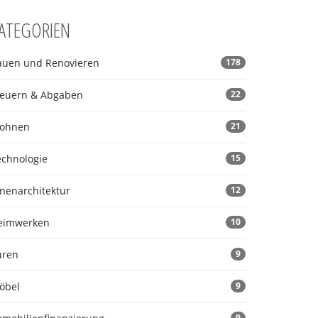
ATEGORIEN
auen und Renovieren
178
teuern & Abgaben
22
ohnen
21
echnologie
15
nnenarchitektur
12
eimwerken
10
üren
9
öbel
9
9