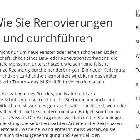
K
 Wie Sie Renovierungen
B
en und durchführen
S
 nicht nur um neue Fenster oder einen schöneren Boden –
W
chaftlichkeit eines Bau- oder Renovationsvorhabens, die
iele Menschen unterschätzen, wie sehr eine falsche
ganze Rechnung durcheinanderbringen. Ein neuer Kellerputz
T
richtigen Luftdichtheit kombiniert wird, kann das später
 kein Traum – das ist Realität in vielen deutschen
I
 Ausgaben eines Projekts, von Material bis zu
H
e Schritt. Aber sie reicht nicht. Sie brauchen auch eine
wirklich da ist, wenn es gebraucht wird – nicht erst, wenn die
will
. Viele Projekte scheitern nicht am Budget, sondern an
T
muss wissen: Der Antrag muss vor dem ersten Stein liegen,
nleistung
,
die selbst erbrachten Arbeiten, die Geld sparen,
M
sierschein. Wer eine Wand entfernt, muss wissen, ob sie
ndern auch die Baugenehmigung und eventuell den