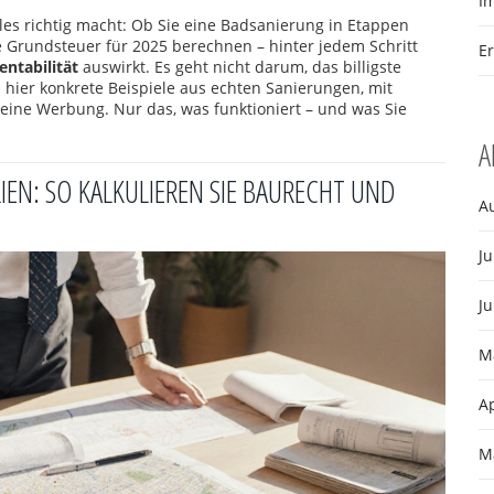
I
lles richtig macht: Ob Sie eine Badsanierung in Etappen
e Grundsteuer für 2025 berechnen – hinter jedem Schritt
E
entabilität
auswirkt. Es geht nicht darum, das billigste
 hier konkrete Beispiele aus echten Sanierungen, mit
Keine Werbung. Nur das, was funktioniert – und was Sie
A
EN: SO KALKULIEREN SIE BAURECHT UND
A
Ju
Ju
M
Ap
M