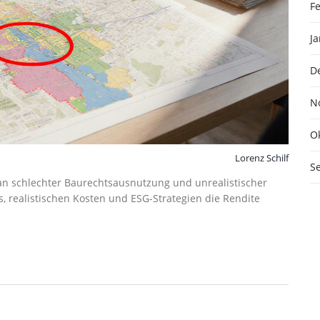
F
J
D
N
O
Lorenz Schilf
S
 an schlechter Baurechtsausnutzung und unrealistischer
ls, realistischen Kosten und ESG-Strategien die Rendite