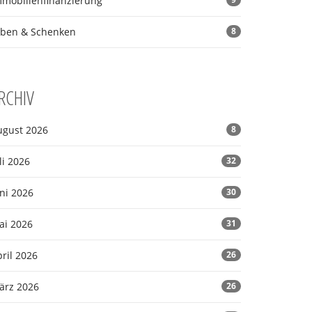
mmobilienfinanzierung
rben & Schenken
8
RCHIV
ugust 2026
8
li 2026
32
ni 2026
30
ai 2026
31
ril 2026
26
ärz 2026
26