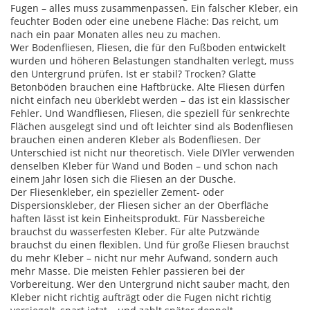
Fugen – alles muss zusammenpassen. Ein falscher Kleber, ein
feuchter Boden oder eine unebene Fläche: Das reicht, um
nach ein paar Monaten alles neu zu machen.
Wer
Bodenfliesen
,
Fliesen, die für den Fußboden entwickelt
wurden und höheren Belastungen standhalten
verlegt, muss
den Untergrund prüfen. Ist er stabil? Trocken? Glatte
Betonböden brauchen eine Haftbrücke. Alte Fliesen dürfen
nicht einfach neu überklebt werden – das ist ein klassischer
Fehler. Und
Wandfliesen
,
Fliesen, die speziell für senkrechte
Flächen ausgelegt sind und oft leichter sind als Bodenfliesen
brauchen einen anderen Kleber als Bodenfliesen. Der
Unterschied ist nicht nur theoretisch. Viele DIYler verwenden
denselben Kleber für Wand und Boden – und schon nach
einem Jahr lösen sich die Fliesen an der Dusche.
Der
Fliesenkleber
,
ein spezieller Zement- oder
Dispersionskleber, der Fliesen sicher an der Oberfläche
haften lässt
ist kein Einheitsprodukt. Für Nassbereiche
brauchst du wasserfesten Kleber. Für alte Putzwände
brauchst du einen flexiblen. Und für große Fliesen brauchst
du mehr Kleber – nicht nur mehr Aufwand, sondern auch
mehr Masse. Die meisten Fehler passieren bei der
Vorbereitung. Wer den Untergrund nicht sauber macht, den
Kleber nicht richtig aufträgt oder die Fugen nicht richtig