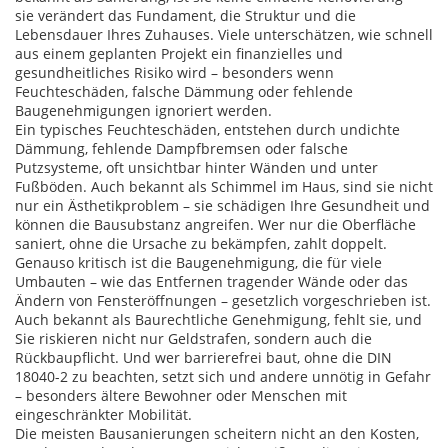
sie verändert das Fundament, die Struktur und die
Lebensdauer Ihres Zuhauses
. Viele unterschätzen, wie schnell
aus einem geplanten Projekt ein finanzielles und
gesundheitliches Risiko wird – besonders wenn
Feuchteschäden, falsche Dämmung oder fehlende
Baugenehmigungen ignoriert werden.
Ein typisches
Feuchteschäden
,
entstehen durch undichte
Dämmung, fehlende Dampfbremsen oder falsche
Putzsysteme, oft unsichtbar hinter Wänden und unter
Fußböden
. Auch bekannt als
Schimmel im Haus
, sind sie nicht
nur ein Ästhetikproblem – sie schädigen Ihre Gesundheit und
können die Bausubstanz angreifen
. Wer nur die Oberfläche
saniert, ohne die Ursache zu bekämpfen, zahlt doppelt.
Genauso kritisch ist die
Baugenehmigung
,
die für viele
Umbauten – wie das Entfernen tragender Wände oder das
Ändern von Fensteröffnungen – gesetzlich vorgeschrieben ist
.
Auch bekannt als
Baurechtliche Genehmigung
, fehlt sie, und
Sie riskieren nicht nur Geldstrafen, sondern auch die
Rückbaupflicht
. Und wer barrierefrei baut, ohne die DIN
18040-2 zu beachten, setzt sich und andere unnötig in Gefahr
– besonders ältere Bewohner oder Menschen mit
eingeschränkter Mobilität.
Die meisten Bausanierungen scheitern nicht an den Kosten,