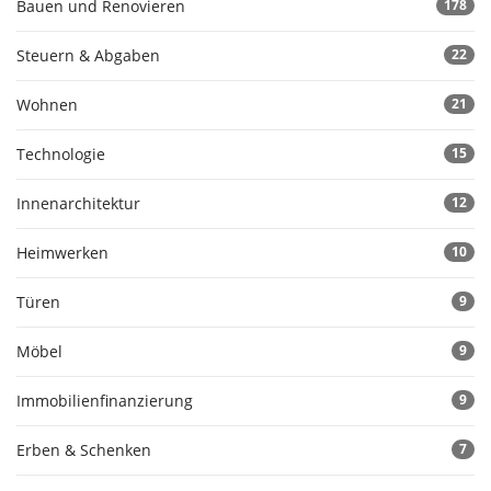
Bauen und Renovieren
178
Steuern & Abgaben
22
Wohnen
21
Technologie
15
Innenarchitektur
12
Heimwerken
10
Türen
9
Möbel
9
Immobilienfinanzierung
9
Erben & Schenken
7