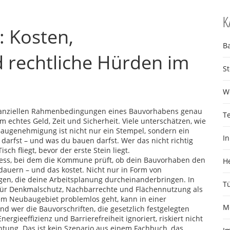
K
: Kosten,
B
rechtliche Hürden im
S
W
inanziellen Rahmenbedingungen eines Bauvorhabens genau
T
um echtes Geld, Zeit und Sicherheit. Viele unterschätzen, wie
Baugenehmigung ist nicht nur ein Stempel, sondern ein
I
darfst – und was du bauen darfst. Wer das nicht richtig
sch fliegt, bevor der erste Stein liegt.
rozess, bei dem die Kommune prüft, ob dein Bauvorhaben den
H
dauern – und das kostet. Nicht nur in Form von
en, die deine Arbeitsplanung durcheinanderbringen. In
T
für Denkmalschutz, Nachbarrechte und Flächennutzung als
em Neubaugebiet problemlos geht, kann in einer
M
Und wer die
Bauvorschriften
,
die gesetzlich festgelegten
nergieeffizienz und Barrierefreiheit
ignoriert, riskiert nicht
tung. Das ist kein Szenario aus einem Fachbuch, das