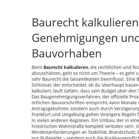
Baurecht kalkulieren
Genehmigungen und 
Bauvorhaben
Beim
Baurecht kalkulieren
,
die rechtlichen und f
abzuschätzen
, geht es nicht um Theorie – es geht 
sehr Baurecht die Gesamtkosten beeinflusst. Eine 
Schlüssel, der entscheidet, ob du überhaupt bauen 
kalkuliert, läuft Gefahr, dass sein Budget über den Ti
Das
Baugenehmigungsverfahren
,
der offizielle P
örtlichen Bauvorschriften entspricht
, kann Monate 
Antragsgebühren, sondern auch durch Verzögerung
Frankfurt und Umgebung gelten strengere Regeln 
in vielen anderen Regionen. Ein Umbau, der in ein
historischen Wohnstraße komplett verboten sein. 
Mindestanforderungen an Stabilität, Brandschutz, E
nur Bußgelder – sondern auch die Rückbauverpflich