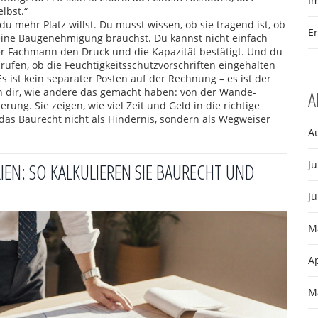
I
lbst.“
u mehr Platz willst. Du musst wissen, ob sie tragend ist, ob
E
 eine Baugenehmigung brauchst. Du kannst nicht einfach
er Fachmann den Druck und die Kapazität bestätigt. Und du
prüfen, ob die Feuchtigkeitsschutzvorschriften eingehalten
 Es ist kein separater Posten auf der Rechnung – es ist der
en dir, wie andere das gemacht haben: von der Wände-
A
rung. Sie zeigen, wie viel Zeit und Geld in die richtige
 das Baurecht nicht als Hindernis, sondern als Wegweiser
A
Ju
EN: SO KALKULIEREN SIE BAURECHT UND
Ju
M
Ap
M