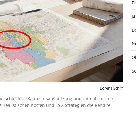
F
J
D
N
O
S
Lorenz Schilf
 an schlechter Baurechtsausnutzung und unrealistischer
ls, realistischen Kosten und ESG-Strategien die Rendite