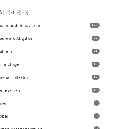
ATEGORIEN
auen und Renovieren
178
teuern & Abgaben
22
ohnen
21
echnologie
15
nnenarchitektur
12
eimwerken
10
üren
9
öbel
9
9