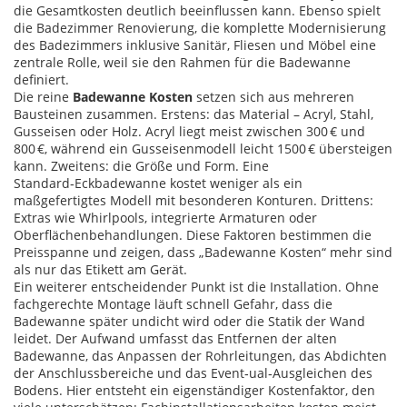
die Gesamtkosten deutlich beeinflussen kann. Ebenso spielt
die
Badezimmer Renovierung
,
die komplette Modernisierung
des Badezimmers inklusive Sanitär, Fliesen und Möbel
eine
zentrale Rolle, weil sie den Rahmen für die Badewanne
definiert.
Die reine
Badewanne Kosten
setzen sich aus mehreren
Bausteinen zusammen. Erstens: das Material – Acryl, Stahl,
Gusseisen oder Holz. Acryl liegt meist zwischen 300 € und
800 €, während ein Gusseisenmodell leicht 1500 € übersteigen
kann. Zweitens: die Größe und Form. Eine
Standard‑Eckbadewanne kostet weniger als ein
maßgefertigtes Modell mit besonderen Konturen. Drittens:
Extras wie Whirlpools, integrierte Armaturen oder
Oberflächenbehandlungen. Diese Faktoren bestimmen die
Preisspanne und zeigen, dass „Badewanne Kosten“ mehr sind
als nur das Etikett am Gerät.
Ein weiterer entscheidender Punkt ist die Installation. Ohne
fachgerechte Montage läuft schnell Gefahr, dass die
Badewanne später undicht wird oder die Statik der Wand
leidet. Der Aufwand umfasst das Entfernen der alten
Badewanne, das Anpassen der Rohrleitungen, das Abdichten
der Anschlussbereiche und das Event‑ual‑Ausgleichen des
Bodens. Hier entsteht ein eigenständiger Kostenfaktor, den