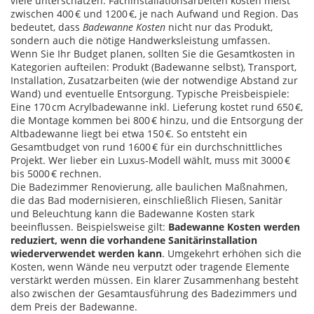
viele unterschätzen: Fachinstallationsarbeiten kosten meist
zwischen 400 € und 1200 €, je nach Aufwand und Region. Das
bedeutet, dass
Badewanne Kosten
nicht nur das Produkt,
sondern auch die nötige Handwerksleistung umfassen.
Wenn Sie Ihr Budget planen, sollten Sie die Gesamtkosten in
Kategorien aufteilen: Produkt (Badewanne selbst), Transport,
Installation, Zusatzarbeiten (wie der notwendige Abstand zur
Wand) und eventuelle Entsorgung. Typische Preisbeispiele:
Eine 170 cm Acrylbadewanne inkl. Lieferung kostet rund 650 €,
die Montage kommen bei 800 € hinzu, und die Entsorgung der
Altbadewanne liegt bei etwa 150 €. So entsteht ein
Gesamtbudget von rund 1600 € für ein durchschnittliches
Projekt. Wer lieber ein Luxus‑Modell wählt, muss mit 3000 €
bis 5000 € rechnen.
Die
Badezimmer Renovierung
,
alle baulichen Maßnahmen,
die das Bad modernisieren, einschließlich Fliesen, Sanitär
und Beleuchtung
kann die Badewanne Kosten stark
beeinflussen. Beispielsweise gilt:
Badewanne Kosten werden
reduziert, wenn die vorhandene Sanitärinstallation
wiederverwendet werden kann
. Umgekehrt erhöhen sich die
Kosten, wenn Wände neu verputzt oder tragende Elemente
verstärkt werden müssen. Ein klarer Zusammenhang besteht
also zwischen der Gesamtausführung des Badezimmers und
dem Preis der Badewanne.