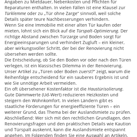
Angaben zu Mietdauer, Nebenkosten und Pflichten für
Reparaturen enthalten. In vielen Fällen ist eine Klausel zur
Türklemme
oder zu „Tür ohne Zarge“ sinnvoll, weil solche
Details später teure Nachbesserungen verhindern.
Wenn Sie eine Immobilie mit einer alten Tür kaufen oder
mieten, lohnt sich ein Blick auf die
Türspalt‑Optimierung
. Der
richtige Abstand zwischen Türzarge und Boden sorgt für
Energieeinsparungen und verhindert Zugluft – ein kleiner,
aber wirkungsvoller Schritt, der bei der Renovierung nicht
übersehen werden sollte.
Die Entscheidung, ob Sie den Boden vor oder nach den Türen
verlegen, ist ein klassisches Dilemma in der Renovierung.
Unser Artikel zu „Türen oder Boden zuerst?“ zeigt, warum die
Reihenfolge entscheidend für ein sauberes Ergebnis ist und
wie Sie unnötige Arbeit vermeiden.
Ein oft übersehener Kostenfaktor ist die
Haustürisolierung
.
Gute Dämmwerte (Ud‑Wert) reduzieren Heizkosten und
steigern den Wohnkomfort. In vielen Ländern gibt es
staatliche Förderungen für energieeffiziente Türen – ein
weiterer Grund, das Thema bei der Auslandsmiete zu prüfen.
Abschließend: Wer sich mit den rechtlichen Grundlagen, den
Renovierungsfragen und den praktischen Details wie Kaution
und Türspalt auskennt, kann die Auslandsmiete entspannt
angehen. Im Folgenden finden Sie eine Auswahl an Artikeln,