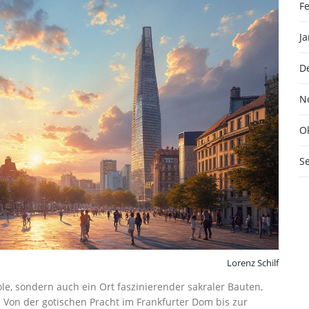
F
J
D
N
O
S
Lorenz Schilf
le, sondern auch ein Ort faszinierender sakraler Bauten,
 Von der gotischen Pracht im Frankfurter Dom bis zur