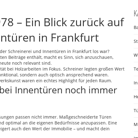
K
8 – Ein Blick zurück auf
B
ntüren in Frankfurt
S
der Schreinerei und Innentüren in Frankfurt los war?
W
en Beiträge enthält, macht es Sinn, sich anzuschauen,
eute noch relevant sind.
ität bei Holzarbeiten im Fokus. Schreiner legten großen Wert
T
unktional, sondern auch optisch ansprechend waren.
werkskunst waren ein echtes Highlight für jeden Raum.
I
bei Innentüren noch immer
H
T
sungen passen nicht immer. Maßgeschneiderte Türen
und optimal an die eigenen Bedürfnisse anzupassen. Eine
M
steigert auch den Wert der Immobilie – und macht dein