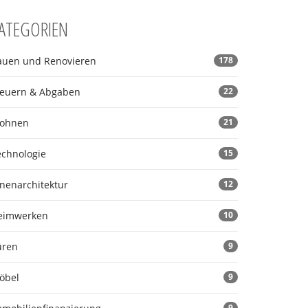
ATEGORIEN
auen und Renovieren
178
teuern & Abgaben
22
ohnen
21
echnologie
15
nnenarchitektur
12
eimwerken
10
üren
9
öbel
9
9