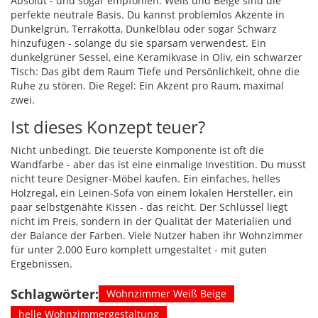
Absolut - und sogar empfohlen. Weiß und Beige sind die
perfekte neutrale Basis. Du kannst problemlos Akzente in
Dunkelgrün, Terrakotta, Dunkelblau oder sogar Schwarz
hinzufügen - solange du sie sparsam verwendest. Ein
dunkelgrüner Sessel, eine Keramikvase in Oliv, ein schwarzer
Tisch: Das gibt dem Raum Tiefe und Persönlichkeit, ohne die
Ruhe zu stören. Die Regel: Ein Akzent pro Raum, maximal
zwei.
Ist dieses Konzept teuer?
Nicht unbedingt. Die teuerste Komponente ist oft die
Wandfarbe - aber das ist eine einmalige Investition. Du musst
nicht teure Designer-Möbel kaufen. Ein einfaches, helles
Holzregal, ein Leinen-Sofa von einem lokalen Hersteller, ein
paar selbstgenähte Kissen - das reicht. Der Schlüssel liegt
nicht im Preis, sondern in der Qualität der Materialien und
der Balance der Farben. Viele Nutzer haben ihr Wohnzimmer
für unter 2.000 Euro komplett umgestaltet - mit guten
Ergebnissen.
Schlagwörter:
Wohnzimmer Weiß Beige
helle Wohnzimmergestaltung