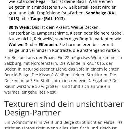
wie Sofa oder Regal - das ist deine Basis. Wähle einen
Beigeton mit mindestens 15 % Gelbanteil, sonst wird er
grau und kalt. Empfohlene RAL-Farben:
Sandbeige (RAL
1015)
oder
Taupe (RAL 1013)
.
30 % Weiß:
Das ist dein Akzent. Weiße Decken,
Fensterbänke, Lampenschirme, Kissen oder kleinere Möbel.
Nutze nicht „Reinweiß“, sondern gedämpfte Varianten wie
Wollweiß
oder
Elfenbein
. Sie harmonieren besser mit
Beige und verhindern Kontraste, die anstrengend wirken.
Ein Beispiel aus der Praxis: Ein 22 m² großes Wohnzimmer in
Salzburg, mit Nordfenstern. Die Wände in RAL 1015, der
Boden in naturbelassener Eiche, das Sofa in einem leichten
Bouclé-Beige. Die Kissen? Weiß mit feinen Strukturen. Die
Deckenlampe? Ein Stoffschirm in cremeweiß. Ergebnis? Der
Raum wirkt wie 30 % größer - und fühlt sich an wie ein
warmes, eingehülltes Nest.
Texturen sind dein unsichtbarer
Design-Partner
Ein Wohnzimmer in Weiß und Beige stirbt nicht an Farbe - es
stirbt an Eintönigkeit. Wenn alles glatt, flach und gleich ist,