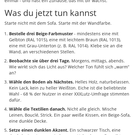
einmal - und hast ein Zuhause, das mit dir wächst.
Was du jetzt tun kannst
Starte nicht mit dem Sofa. Starte mit der Wandfarbe.
Bestelle drei Beige-Farbmuster
- mindestens eine mit
Gelbton (RAL 1015), eine mit leichtem Braun (RAL 1013),
eine mit Grau-Unterton (z. B. RAL 1014). Klebe sie an die
Wand, an verschiedenen Stellen.
Beobachte sie über drei Tage.
Morgens, mittags, abends.
Wie wirkt sich das Licht aus? Welcher Ton fühlt sich „warm“
an?
Wähle den Boden als Nächstes.
Helles Holz, naturbelassen.
Kein Lack, kein zu heller Weißton. Eiche ist die beliebteste
Wahl - 68 % der Nutzer in einer XXXLutz-Umfrage stimmten
dafür.
Wähle die Textilien danach.
Nicht alle gleich. Mische
Leinen, Bouclé, Strick. Ein paar weiße Kissen, ein Beige-Sofa,
eine dunkle Decke.
Setze einen dunklen Akzent.
Ein schwarzer Tisch, eine