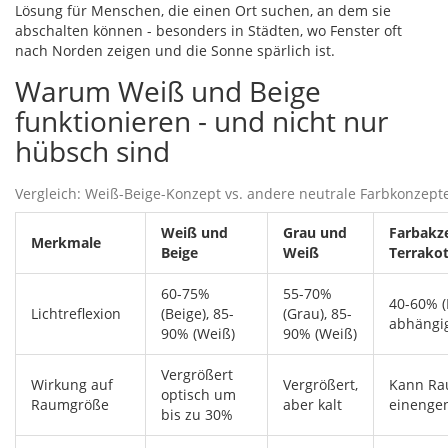
Lösung für Menschen, die einen Ort suchen, an dem sie
abschalten können - besonders in Städten, wo Fenster oft
nach Norden zeigen und die Sonne spärlich ist.
Warum Weiß und Beige
funktionieren - und nicht nur
hübsch sind
Vergleich: Weiß-Beige-Konzept vs. andere neutrale Farbkonzept
Weiß und
Grau und
Farbakze
Merkmale
Beige
Weiß
Terrakot
60-75%
55-70%
40-60% (
Lichtreflexion
(Beige), 85-
(Grau), 85-
abhängi
90% (Weiß)
90% (Weiß)
Vergrößert
Wirkung auf
Vergrößert,
Kann R
optisch um
Raumgröße
aber kalt
einenge
bis zu 30%