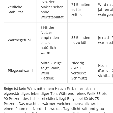
92% der
71% halten
Wird nac
Zeitliche
Makler sehen
es für
Jahren al
Stabilität
hohe
zeitlos
wahrge
Wertstabilität
89% der
Nutzer
empfinden
35% finden
Je nach 
Wärmegefühl
es als
es zu kühl
warm od
natürlich
warm
Mittel (Beige
Niedrig
Hoch
zeigt Staub,
(Grau
Pflegeaufwand
(Farbve
Weiß
verdeckt
sichtbar)
Flecken)
Schmutz)
Beige ist kein Weiß mit einem Hauch Farbe - es ist ein
eigenständiger, lebendiger Ton. Während reines Weiß 85 bis
90 Prozent des Lichts reflektiert, liegt Beige bei 60 bis 75
Prozent. Das macht es wärmer, weicher, menschlicher. In
einem Raum mit Nordlicht, wo das Tageslicht kalt und grau