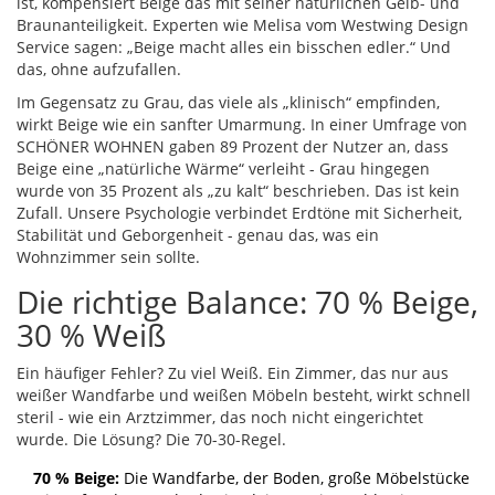
ist, kompensiert Beige das mit seiner natürlichen Gelb- und
Braunanteiligkeit. Experten wie Melisa vom Westwing Design
Service sagen: „Beige macht alles ein bisschen edler.“ Und
das, ohne aufzufallen.
Im Gegensatz zu Grau, das viele als „klinisch“ empfinden,
wirkt Beige wie ein sanfter Umarmung. In einer Umfrage von
SCHÖNER WOHNEN gaben 89 Prozent der Nutzer an, dass
Beige eine „natürliche Wärme“ verleiht - Grau hingegen
wurde von 35 Prozent als „zu kalt“ beschrieben. Das ist kein
Zufall. Unsere Psychologie verbindet Erdtöne mit Sicherheit,
Stabilität und Geborgenheit - genau das, was ein
Wohnzimmer sein sollte.
Die richtige Balance: 70 % Beige,
30 % Weiß
Ein häufiger Fehler? Zu viel Weiß. Ein Zimmer, das nur aus
weißer Wandfarbe und weißen Möbeln besteht, wirkt schnell
steril - wie ein Arztzimmer, das noch nicht eingerichtet
wurde. Die Lösung? Die 70-30-Regel.
70 % Beige:
Die Wandfarbe, der Boden, große Möbelstücke