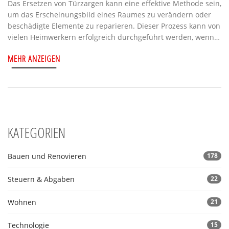
Das Ersetzen von Türzargen kann eine effektive Methode sein,
um das Erscheinungsbild eines Raumes zu verändern oder
beschädigte Elemente zu reparieren. Dieser Prozess kann von
vielen Heimwerkern erfolgreich durchgeführt werden, wenn
sie die erforderlichen Werkzeuge und Techniken kennen. In
MEHR ANZEIGEN
diesem Artikel werden die wesentlichen Schritte und
Überlegungen besprochen, vom Entfernen der alten Zarge bis
zur Installation einer neuen. Praktische Tipps und häufige
Fehlerquellen sind ebenfalls enthalten, um den Austausch
reibungslos und effizient zu gestalten. Es richtet sich an alle,
die ein Heimprojekt planen und fachkundige Ratschläge
suchen.
KATEGORIEN
Bauen und Renovieren
178
Steuern & Abgaben
22
Wohnen
21
Technologie
15