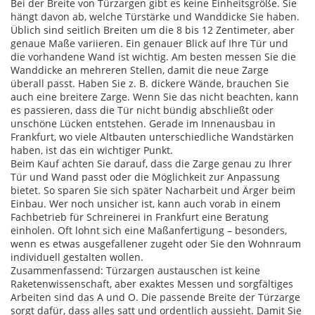
Bei der Breite von Türzargen gibt es keine Einheitsgröße. Sie
hängt davon ab, welche Türstärke und Wanddicke Sie haben.
Üblich sind seitlich Breiten um die 8 bis 12 Zentimeter, aber
genaue Maße variieren. Ein genauer Blick auf Ihre Tür und
die vorhandene Wand ist wichtig. Am besten messen Sie die
Wanddicke an mehreren Stellen, damit die neue Zarge
überall passt. Haben Sie z. B. dickere Wände, brauchen Sie
auch eine breitere Zarge. Wenn Sie das nicht beachten, kann
es passieren, dass die Tür nicht bündig abschließt oder
unschöne Lücken entstehen. Gerade im Innenausbau in
Frankfurt, wo viele Altbauten unterschiedliche Wandstärken
haben, ist das ein wichtiger Punkt.
Beim Kauf achten Sie darauf, dass die Zarge genau zu Ihrer
Tür und Wand passt oder die Möglichkeit zur Anpassung
bietet. So sparen Sie sich später Nacharbeit und Ärger beim
Einbau. Wer noch unsicher ist, kann auch vorab in einem
Fachbetrieb für Schreinerei in Frankfurt eine Beratung
einholen. Oft lohnt sich eine Maßanfertigung – besonders,
wenn es etwas ausgefallener zugeht oder Sie den Wohnraum
individuell gestalten wollen.
Zusammenfassend: Türzargen austauschen ist keine
Raketenwissenschaft, aber exaktes Messen und sorgfältiges
Arbeiten sind das A und O. Die passende Breite der Türzarge
sorgt dafür, dass alles satt und ordentlich aussieht. Damit Sie