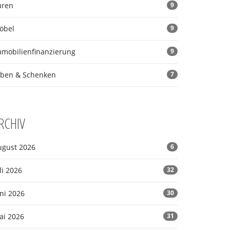
üren
9
öbel
9
mmobilienfinanzierung
9
rben & Schenken
7
RCHIV
ugust 2026
6
li 2026
32
ni 2026
30
ai 2026
31