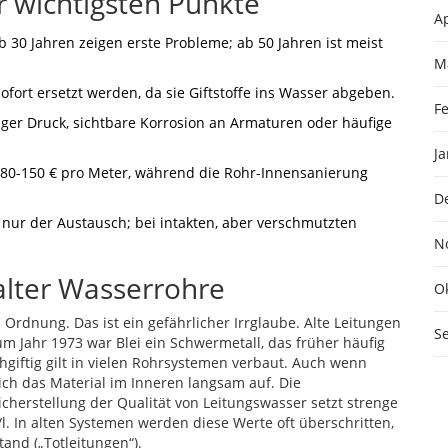
 wichtigsten Punkte
Ap
 30 Jahren zeigen erste Probleme; ab 50 Jahren ist meist
M
ofort ersetzt werden, da sie Giftstoffe ins Wasser abgeben.
F
iger Druck, sichtbare Korrosion an Armaturen oder häufige
J
 80-150 € pro Meter, während die Rohr-Innensanierung
D
t nur der Austausch; bei intakten, aber verschmutzten
N
alter Wasserrohre
O
in Ordnung. Das ist ein gefährlicher Irrglaube. Alte Leitungen
S
zum Jahr 1973 war
Blei
ein Schwermetall, das früher häufig
iftig gilt
in vielen Rohrsystemen verbaut. Auch wenn
ich das Material im Inneren langsam auf. Die
icherstellung der Qualität von Leitungswasser
setzt strenge
/l. In alten Systemen werden diese Werte oft überschritten,
and („Totleitungen“).