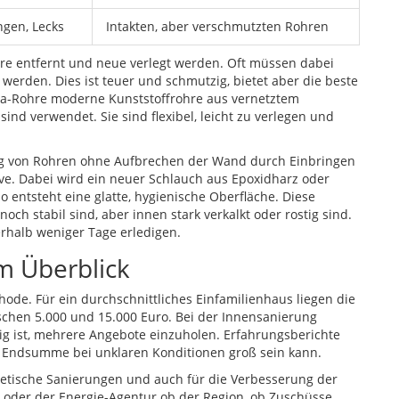
gen, Lecks
Intakten, aber verschmutzten Rohren
ohre entfernt und neue verlegt werden. Oft müssen dabei
erden. Dies ist teuer und schmutzig, bietet aber die beste
Xa-Rohre
moderne Kunststoffrohre aus vernetztem
 sind
verwendet. Sie sind flexibel, leicht zu verlegen und
g von Rohren ohne Aufbrechen der Wand durch Einbringen
tive. Dabei wird ein neuer Schlauch aus Epoxidharz oder
o entsteht eine glatte, hygienische Oberfläche. Diese
noch stabil sind, aber innen stark verkalkt oder rostig sind.
erhalb weniger Tage erledigen.
m Überblick
ode. Für ein durchschnittliches Einfamilienhaus liegen die
chen 5.000 und 15.000 Euro. Bei der Innensanierung
tig ist, mehrere Angebote einzuholen. Erfahrungsberichte
d Endsumme bei unklaren Konditionen groß sein kann.
rgetische Sanierungen und auch für die Verbesserung der
 oder der Energie-Agentur ob der Region, ob Zuschüsse