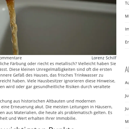
T
M
I
E
Kommentare
Lorenz Schilf
che Färbung oder riecht es metallisch? Vielleicht haben Sie
A
st. Diese kleinen Unregelmäßigkeiten sind oft die ersten
innere Gefäß des Hauses, das frisches Trinkwasser zu
eicht haben. Viele Hausbesitzer ignorieren diese Hinweise,
A
en wird oder gar gesundheitliche Risiken durch veraltete
Ju
Mischung aus historischen Altbauten und modernen
ür eine Erneuerung akut. Die meisten Leitungen in Häusern,
Ju
en aus Materialien, die heute als problematisch gelten. Es
heit und Wert erhalten Ihrer Immobilie.
M