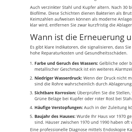
Auch verzinkter Stahl und Kupfer altern. Nach 30 b
Biofilme. Diese Schichten dienen Bakterien als Brut
Keimzahlen aufweisen können als moderne Anlagen.
klar wird, entfernen Sie zwar kurzfristig die Abla
Wann ist die Erneuerung 
Es gibt klare Indikatoren, die signalisieren, dass S
hohe Reparaturkosten und Gesundheitsschäden.
Farbe und Geruch des Wassers:
Gelbliche oder b
metallischer Geschmack ist ein weiteres Alarmze
Niedriger Wasserdruck:
Wenn der Druck nicht me
sind die Rohre wahrscheinlich durch Ablagerung
Sichtbare Korrosion:
Überprüfen Sie die Stellen
Grüne Beläge bei Kupfer oder roter Rost bei Stahl
Häufige Verstopfungen:
Auch in der Zuleitung 
Baujahr des Hauses:
Wurde Ihr Haus vor 1970 geb
sind. Häuser zwischen 1970 und 1990 haben oft ver
Eine professionelle Diagnose mittels
Endoskopie
Ka