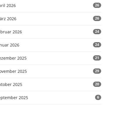
ril 2026
26
ärz 2026
26
ebruar 2026
24
anuar 2026
24
ezember 2025
21
ovember 2025
29
ktober 2025
20
eptember 2025
6