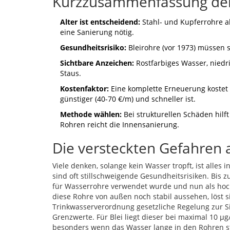
Kurzzusammenfassung der
Alter ist entscheidend:
Stahl- und Kupferrohre ab
eine Sanierung nötig.
Gesundheitsrisiko:
Bleirohre (vor 1973) müssen s
Sichtbare Anzeichen:
Rostfarbiges Wasser, niedr
Staus.
Kostenfaktor:
Eine komplette Erneuerung kostet
günstiger (40-70 €/m) und schneller ist.
Methode wählen:
Bei strukturellen Schäden hilf
Rohren reicht die Innensanierung.
Die versteckten Gefahren 
Viele denken, solange kein Wasser tropft, ist alles 
sind oft stillschweigende Gesundheitsrisiken. Bis 
für Wasserrohre verwendet wurde und nun als hochg
diese Rohre von außen noch stabil aussehen, löst s
Trinkwasserverordnung
gesetzliche Regelung zur S
Grenzwerte. Für Blei liegt dieser bei maximal 10 µg
besonders wenn das Wasser lange in den Rohren st