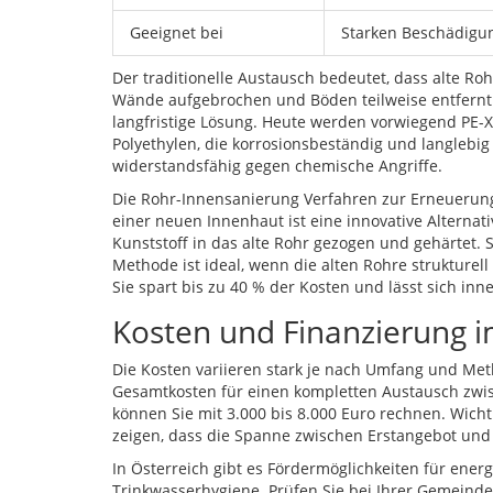
Geeignet bei
Starken Beschädigun
Der traditionelle Austausch bedeutet, dass alte R
Wände aufgebrochen und Böden teilweise entfernt w
langfristige Lösung. Heute werden vorwiegend
PE-
Polyethylen, die korrosionsbeständig und langlebig
widerstandsfähig gegen chemische Angriffe.
Die
Rohr-Innensanierung
Verfahren zur Erneuerun
einer neuen Innenhaut
ist eine innovative Alterna
Kunststoff in das alte Rohr gezogen und gehärtet. S
Methode ist ideal, wenn die alten Rohre strukturell 
Sie spart bis zu 40 % der Kosten und lässt sich inn
Kosten und Finanzierung i
Die Kosten variieren stark je nach Umfang und Meth
Gesamtkosten für einen kompletten Austausch zwis
können Sie mit 3.000 bis 8.000 Euro rechnen. Wich
zeigen, dass die Spanne zwischen Erstangebot un
In Österreich gibt es Fördermöglichkeiten für ene
Trinkwasserhygiene. Prüfen Sie bei Ihrer Gemeinde