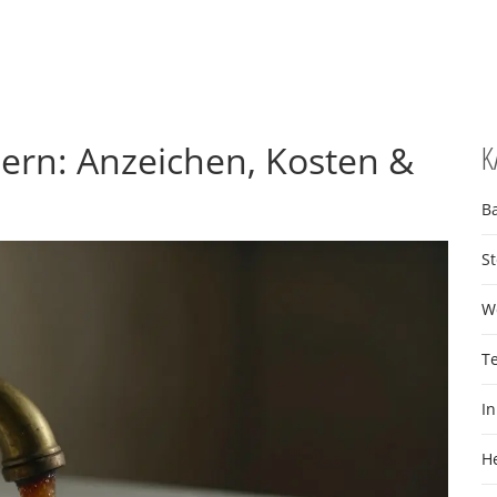
ern: Anzeichen, Kosten &
K
B
S
W
T
I
H