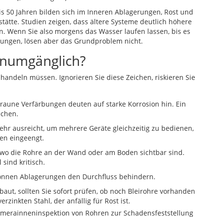
is 50 Jahren bilden sich im Inneren Ablagerungen, Rost und
stätte. Studien zeigen, dass ältere Systeme deutlich höhere
 Wenn Sie also morgens das Wasser laufen lassen, bis es
gerungen, lösen aber das Grundproblem nicht.
unumgänglich?
ie handeln müssen. Ignorieren Sie diese Zeichen, riskieren Sie
raune Verfärbungen deuten auf starke Korrosion hin. Ein
ichen.
hr ausreicht, um mehrere Geräte gleichzeitig zu bedienen,
en eingeengt.
, wo die Rohre an der Wand oder am Boden sichtbar sind.
 sind kritisch.
können Ablagerungen den Durchfluss behindern.
aut, sollten Sie sofort prüfen, ob noch Bleirohre vorhanden
zinkten Stahl, der anfällig für Rost ist.
merainneninspektion von Rohren zur Schadensfeststellung