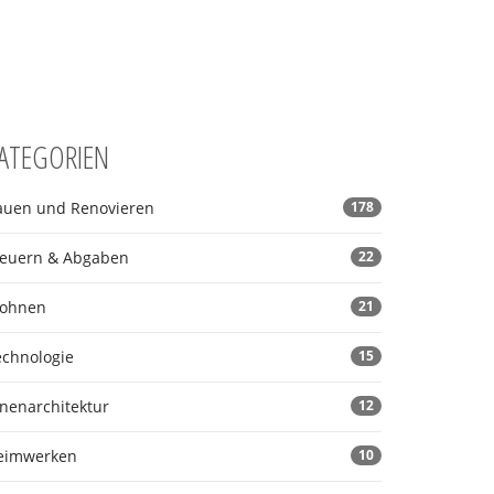
ATEGORIEN
auen und Renovieren
178
teuern & Abgaben
22
ohnen
21
echnologie
15
nnenarchitektur
12
eimwerken
10