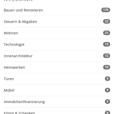
Bauen und Renovieren
178
Steuern & Abgaben
22
Wohnen
21
Technologie
15
Innenarchitektur
12
Heimwerken
10
Türen
9
Möbel
9
Immobilienfinanzierung
9
Erben & Schenken
8