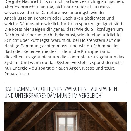
Die gute Nachricht: Es ist nicht schwer, es richtig zu machen.
Aber es braucht Planung, nicht nur Material. Du musst
wissen, wo du die Dampfbremse anbringst, wie du
Anschlüsse an Fenstern oder Dachluken abdichtest und
welche Dämmstoffe wirklich für Untersparren geeignet sind.
Die Posts hier zeigen dir genau das: Wie du Silikonfugen um
Dachfenster herum dicht bekommst, wie du eine luftdichte
Schicht über Putz legst, warum du bei Holzfenstern auf die
richtige Dämmung achten musst und wie du Schimmel im
Bad oder Keller vermeidest – denn die Prinzipien sind
dieselben. Es geht nicht um die Dämmplatte. Es geht um das
System. Und wenn du das System verstehst, sparst du nicht
nur Energie – du sparst dir auch Ärger, Nässe und teure
Reparaturen.
DACHDÄMMUNG-OPTIONEN: ZWISCHEN-, AUFSPARREN-
UND UNTERSPARRENDÄMMUNG IM VERGLEICH