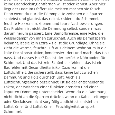
keine Dachdeckung entfernen willst oder kannst.
Aber hier
liegt der Hase im Pfeffer: Die meisten machen sie falsch.
Denn wenn du nur die Dämmplatte zwischen die Sparren
schiebst und glaubst, das reicht, riskierst du Schimmel,
feuchte Holzkonstruktionen und teure Nachbesserungen.
Das Problem ist nicht die Dämmung selbst, sondern was
darum herum passiert. Eine
Dampfbremse
,
eine Folie, die
Wasserdampf von innen zurückhält
. Auch als
Dampfsperre
bekannt, ist sie kein Extra – sie ist die Grundlage.
Ohne sie
zieht die warme, feuchte Luft aus deinem Wohnraum in die
kalte Dachkonstruktion, kondensiert dort und macht das Holz
nass. Und nasses Holz? Das ist der perfekte Nährboden für
Schimmel. Und das ist kein Schönheitsfehler – das ist ein
Baufehler mit Gesundheitsrisiko. Dazu kommt die
Luftdichtheit
,
die sicherstellt, dass keine Luft zwischen
Dämmung und Holz durchschlüpft
. Auch als
Luftdichtungsebene
bezeichnet, ist sie der entscheidende
Faktor, der zwischen einer funktionierenden und einer
kaputten Dämmung unterscheidet.
Wenn du die Dämmung
nicht dicht an die Sparren drückst, wenn du Kabel, Leitungen
oder Steckdosen nicht sorgfältig abdichtest, entstehen
Luftströme. Und Luftströme = Feuchtigkeitstransport =
Schimmel.