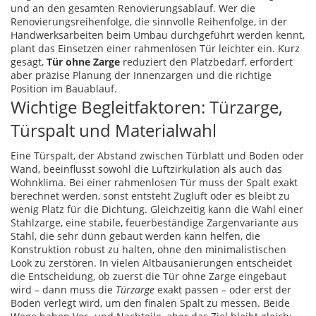
und an den gesamten Renovierungsablauf. Wer die
Renovierungsreihenfolge
,
die sinnvolle Reihenfolge, in der
Handwerksarbeiten beim Umbau durchgeführt werden
kennt,
plant das Einsetzen einer rahmenlosen Tür leichter ein. Kurz
gesagt,
Tür ohne Zarge
reduziert den Platzbedarf, erfordert
aber präzise Planung der Innenzargen und die richtige
Position im Bauablauf.
Wichtige Begleitfaktoren: Türzarge,
Türspalt und Materialwahl
Eine
Türspalt
,
der Abstand zwischen Türblatt und Boden oder
Wand, beeinflusst sowohl die Luftzirkulation als auch das
Wohnklima
. Bei einer rahmenlosen Tür muss der Spalt exakt
berechnet werden, sonst entsteht Zugluft oder es bleibt zu
wenig Platz für die Dichtung. Gleichzeitig kann die Wahl einer
Stahlzarge
,
eine stabile, feuerbeständige Zargenvariante aus
Stahl, die sehr dünn gebaut werden kann
helfen, die
Konstruktion robust zu halten, ohne den minimalistischen
Look zu zerstören. In vielen Altbausanierungen entscheidet
die Entscheidung, ob zuerst die Tür ohne Zarge eingebaut
wird – dann muss die
Türzarge
exakt passen – oder erst der
Boden verlegt wird, um den finalen Spalt zu messen. Beide