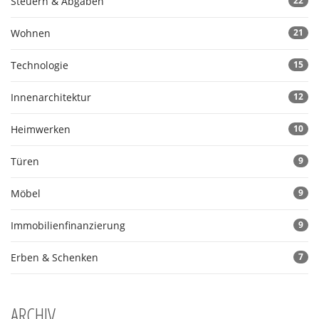
Steuern & Abgaben
22
Wohnen
21
Technologie
15
Innenarchitektur
12
Heimwerken
10
Türen
9
Möbel
9
Immobilienfinanzierung
9
Erben & Schenken
7
ARCHIV