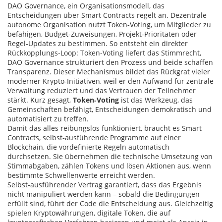
DAO Governance
,
ein Organisationsmodell, das
Entscheidungen über Smart Contracts regelt
an.
Dezentrale
autonome Organisation
nutzt Token‑Voting, um Mitglieder zu
befähigen, Budget‑Zuweisungen, Projekt‑Prioritäten oder
Regel‑Updates zu bestimmen. So entsteht ein direkter
Rückkopplungs‑Loop: Token‑Voting liefert das Stimmrecht,
DAO Governance strukturiert den Prozess und beide schaffen
Transparenz. Dieser Mechanismus bildet das Rückgrat vieler
moderner Krypto‑Initiativen, weil er den Aufwand für zentrale
Verwaltung reduziert und das Vertrauen der Teilnehmer
stärkt. Kurz gesagt,
Token‑Voting
ist das Werkzeug, das
Gemeinschaften befähigt, Entscheidungen demokratisch und
automatisiert zu treffen.
Damit das alles reibungslos funktioniert, braucht es
Smart
Contracts
,
selbst‑ausführende Programme auf einer
Blockchain, die vordefinierte Regeln automatisch
durchsetzen
. Sie übernehmen die technische Umsetzung von
Stimmabgaben, zählen Tokens und lösen Aktionen aus, wenn
bestimmte Schwellenwerte erreicht werden.
Selbst‑ausführender Vertrag
garantiert, dass das Ergebnis
nicht manipuliert werden kann – sobald die Bedingungen
erfüllt sind, führt der Code die Entscheidung aus. Gleichzeitig
spielen
Kryptowährungen
,
digitale Token, die auf