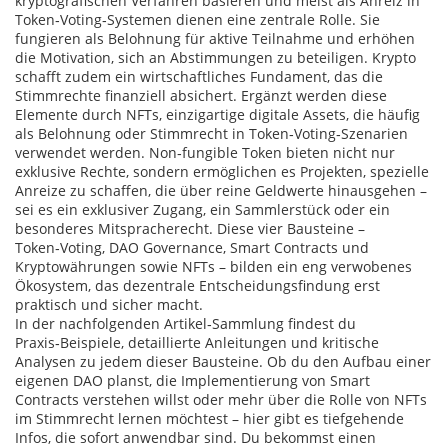
kryptografischen Verfahren basieren und meist als Anreiz in
Token‑Voting‑Systemen dienen
eine zentrale Rolle. Sie
fungieren als Belohnung für aktive Teilnahme und erhöhen
die Motivation, sich an Abstimmungen zu beteiligen.
Krypto
schafft zudem ein wirtschaftliches Fundament, das die
Stimmrechte finanziell absichert. Ergänzt werden diese
Elemente durch
NFTs
,
einzigartige digitale Assets, die häufig
als Belohnung oder Stimmrecht in Token‑Voting‑Szenarien
verwendet werden
.
Non‑fungible Token
bieten nicht nur
exklusive Rechte, sondern ermöglichen es Projekten, spezielle
Anreize zu schaffen, die über reine Geldwerte hinausgehen –
sei es ein exklusiver Zugang, ein Sammlerstück oder ein
besonderes Mitspracherecht. Diese vier Bausteine –
Token‑Voting, DAO Governance, Smart Contracts und
Kryptowährungen sowie NFTs – bilden ein eng verwobenes
Ökosystem, das dezentrale Entscheidungsfindung erst
praktisch und sicher macht.
In der nachfolgenden Artikel‑Sammlung findest du
Praxis‑Beispiele, detaillierte Anleitungen und kritische
Analysen zu jedem dieser Bausteine. Ob du den Aufbau einer
eigenen DAO planst, die Implementierung von Smart
Contracts verstehen willst oder mehr über die Rolle von NFTs
im Stimmrecht lernen möchtest – hier gibt es tiefgehende
Infos, die sofort anwendbar sind. Du bekommst einen