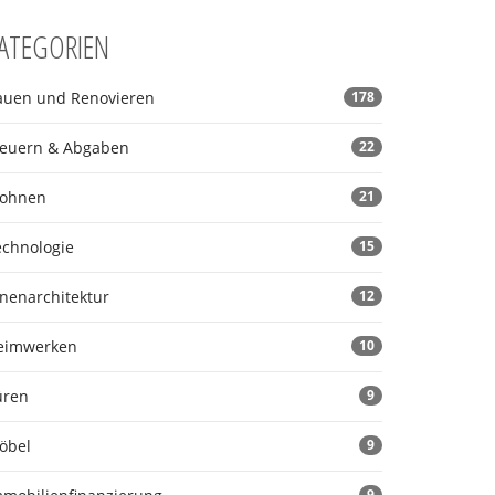
ATEGORIEN
auen und Renovieren
178
teuern & Abgaben
22
ohnen
21
echnologie
15
nnenarchitektur
12
eimwerken
10
üren
9
öbel
9
9