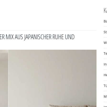
K
B
S
ER MIX AUS JAPANISCHER RUHE UND
W
T
I
H
T
M