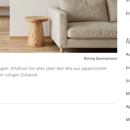
I
E
A
A
Ronny Gunnarsson
Ju
ingen. Erfahren Sie alles über den Mix aus japanischem
in ruhiges Zuhause.
Ju
M
Ap
M