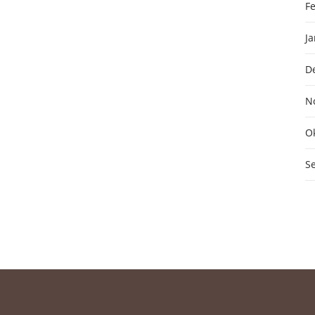
F
J
D
N
O
S