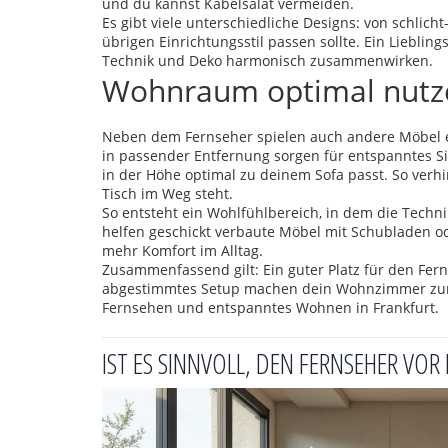
und du kannst Kabelsalat vermeiden.
Es gibt viele unterschiedliche Designs: von schlic
übrigen Einrichtungsstil passen sollte. Ein Liebli
Technik und Deko harmonisch zusammenwirken.
Wohnraum optimal nutze
Neben dem Fernseher spielen auch andere Möbel ei
in passender Entfernung sorgen für entspanntes Si
in der Höhe optimal zu deinem Sofa passt. So verh
Tisch im Weg steht.
So entsteht ein Wohlfühlbereich, in dem die Techn
helfen geschickt verbaute Möbel mit Schubladen o
mehr Komfort im Alltag.
Zusammenfassend gilt: Ein guter Platz für den Fer
abgestimmtes Setup machen dein Wohnzimmer zum 
Fernsehen und entspanntes Wohnen in Frankfurt.
IST ES SINNVOLL, DEN FERNSEHER VOR 