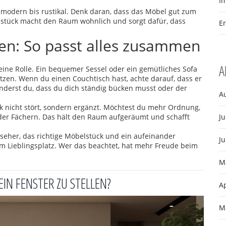
I
ht-modern bis rustikal. Denk daran, dass das Möbel gut zum
ngsstück macht den Raum wohnlich und sorgt dafür, dass
E
n: So passt alles zusammen
A
ne Rolle. Ein bequemer Sessel oder ein gemütliches Sofa
tzen. Wenn du einen Couchtisch hast, achte darauf, dass er
inderst du, dass du dich ständig bücken musst oder der
A
ik nicht stört, sondern ergänzt. Möchtest du mehr Ordnung,
der Fächern. Das hält den Raum aufgeräumt und schafft
Ju
nseher, das richtige Möbelstück und ein aufeinander
Ju
Lieblingsplatz. Wer das beachtet, hat mehr Freude beim
M
EIN FENSTER ZU STELLEN?
Ap
M