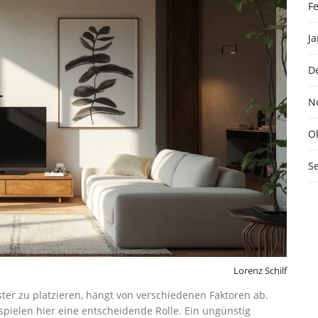
F
J
D
N
O
S
Lorenz Schilf
ster zu platzieren, hängt von verschiedenen Faktoren ab.
spielen hier eine entscheidende Rolle. Ein ungünstig