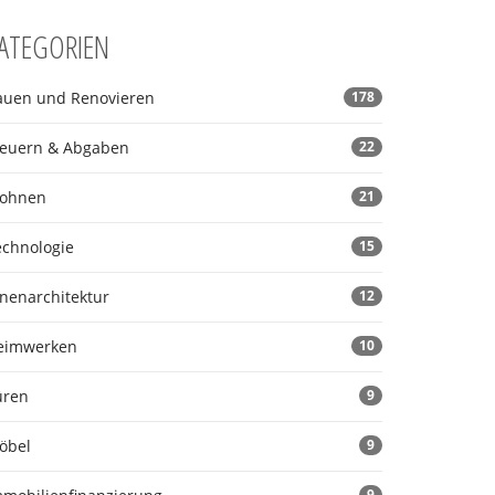
ATEGORIEN
auen und Renovieren
178
teuern & Abgaben
22
ohnen
21
echnologie
15
nnenarchitektur
12
eimwerken
10
üren
9
öbel
9
9