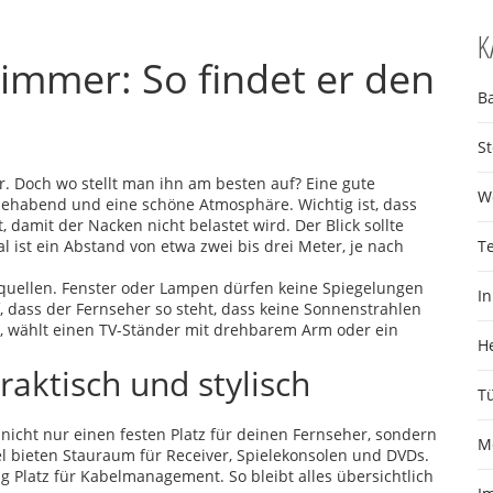
K
mmer: So findet er den
B
S
. Doch wo stellt man ihn am besten auf? Eine gute
W
sehabend und eine schöne Atmosphäre. Wichtig ist, dass
 damit der Nacken nicht belastet wird. Der Blick sollte
al ist ein Abstand von etwa zwei bis drei Meter, je nach
T
htquellen. Fenster oder Lampen dürfen keine Spiegelungen
I
, dass der Fernseher so steht, dass keine Sonnenstrahlen
te, wählt einen TV-Ständer mit drehbarem Arm oder ein
H
aktisch und stylisch
T
nicht nur einen festen Platz für deinen Fernseher, sondern
M
 bieten Stauraum für Receiver, Spielekonsolen und DVDs.
 Platz für Kabelmanagement. So bleibt alles übersichtlich