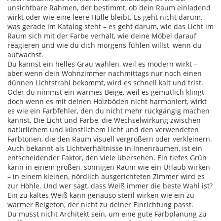
unsichtbare Rahmen, der bestimmt, ob dein Raum einladend
wirkt oder wie eine leere Hülle bleibt.
Es geht nicht darum,
was gerade im Katalog steht – es geht darum, wie das Licht im
Raum sich mit der Farbe verhält, wie deine Möbel darauf
reagieren und wie du dich morgens fühlen willst, wenn du
aufwachst.
Du kannst ein helles Grau wählen, weil es modern wirkt –
aber wenn dein Wohnzimmer nachmittags nur noch einen
dünnen Lichtstrahl bekommt, wird es schnell kalt und trist.
Oder du nimmst ein warmes Beige, weil es gemütlich klingt –
doch wenn es mit deinen Holzböden nicht harmoniert, wirkt
es wie ein Farbfehler, den du nicht mehr rückgängig machen
kannst. Die
Licht und Farbe
,
die Wechselwirkung zwischen
natürlichem und künstlichem Licht und den verwendeten
Farbtönen, die den Raum visuell vergrößern oder verkleinern
.
Auch bekannt als
Lichtverhältnisse in Innenräumen
, ist ein
entscheidender Faktor, den viele übersehen.
Ein tiefes Grün
kann in einem großen, sonnigen Raum wie ein Urlaub wirken
– in einem kleinen, nördlich ausgerichteten Zimmer wird es
zur Höhle. Und wer sagt, dass Weiß immer die beste Wahl ist?
Ein zu kaltes Weiß kann genauso steril wirken wie ein zu
warmer Beigeton, der nicht zu deiner Einrichtung passt.
Du musst nicht Architekt sein, um eine gute Farbplanung zu