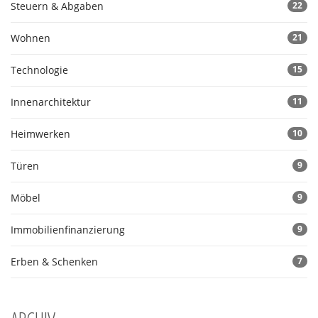
Steuern & Abgaben
22
Wohnen
21
Technologie
15
Innenarchitektur
11
Heimwerken
10
Türen
9
Möbel
9
Immobilienfinanzierung
9
Erben & Schenken
7