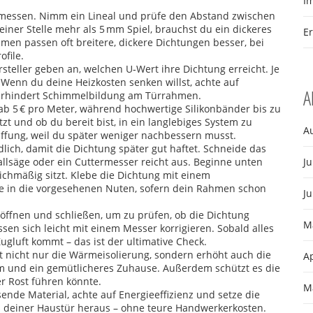
I
zu messen. Nimm ein Lineal und prüfe den Abstand zwischen
 einer Stelle mehr als 5 mm Spiel, brauchst du ein dickeres
E
hmen passen oft breitere, dickere Dichtungen besser, bei
file.
Hersteller geben an, welchen U‑Wert ihre Dichtung erreicht. Je
r. Wenn du deine Heizkosten senken willst, achte auf
A
verhindert Schimmelbildung am Türrahmen.
 ab 5 € pro Meter, während hochwertige Silikonbänder bis zu
tzt und ob du bereit bist, in ein langlebiges System zu
A
affung, weil du später weniger nachbessern musst.
lich, damit die Dichtung später gut haftet. Schneide das
allsäge oder ein Cuttermesser reicht aus. Beginne unten
Ju
ichmäßig sitzt. Klebe die Dichtung mit einem
e in die vorgesehenen Nuten, sofern dein Rahmen schon
Ju
öffnen und schließen, um zu prüfen, ob die Dichtung
M
assen sich leicht mit einem Messer korrigieren. Sobald alles
ugluft kommt – das ist der ultimative Check.
t nicht nur die Wärmeisolierung, sondern erhöht auch die
Ap
 und ein gemütlicheres Zuhause. Außerdem schützt es die
er Rost führen könnte.
M
nde Material, achte auf Energieeffizienz und setze die
 deiner Haustür heraus – ohne teure Handwerkerkosten.