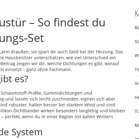
K
stür – So findest du
B
tungs‑Set
S
 Lärm draußen, sie spart dir auch Geld bei der Heizung. Das
W
e Hausbesitzer unterschätzen, wie viel Unterschied ein
itrag zeigen wir dir, welche Dichtungen es gibt, worauf
bst einsetzt – ganz ohne Fachmann.
T
ibt es?
I
n: Schaumstoff‑Profile, Gummidichtungen und
H
ig und lassen sich leicht zuschneiden, eignen sich aber
ind robuster, halten besser bei starkem Wind und sind
 Silikon‑Dichtbänder wirken besonders langlebig und bleiben
T
 perfekt, wenn du in einer Region mit kalten Wintern
M
nde System