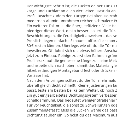
Der wichtigste Schritt ist, die Lücken deiner Tür 
Zarge und Türblatt an allen vier Seiten. Hast du an
Profil. Beachte zudem den Türtyp: Bei alten Holzra
modernen Aluminiumrahmen reichen schmalere Pro
Ein weiterer Faktor ist die Energieeffizienz. Viele 
niedriger dieser Wert, desto besser isoliert die Tü
Beschichtungen, die Feuchtigkeit abweisen – das 
Preislich liegen einfache Schaumstoffprofile schon
30 € kosten können. Überlege, wie oft du die Tür nu
investieren. Oft lohnt sich die etwas höhere Ansch
Jetzt zum Einbau: Reinige zuerst den Rahmen gründ
Profil exakt auf die gemessene Länge zu – eine Met
und arbeite dich nach oben, damit das Material gle
hitzebeständigen Montageband fest oder drücke si
Vorlässe hat.
Nach dem Anbringen solltest du die Tür mehrmals 
überall gleich dicht schließt. Kleine Justierungen l
passt, teste am besten bei kaltem Wetter, ob noch Z
Ein gut eingearbeitetes Dichtungssystem verbesser
Schalldämmung. Das bedeutet weniger Straßenlärm
Tür vor Feuchtigkeit, die sonst zu Schwellungen od
Zusammengefasst: Miss die Lücken, wähle das passe
Dichtung sauber ein. So holst du das Maximum aus