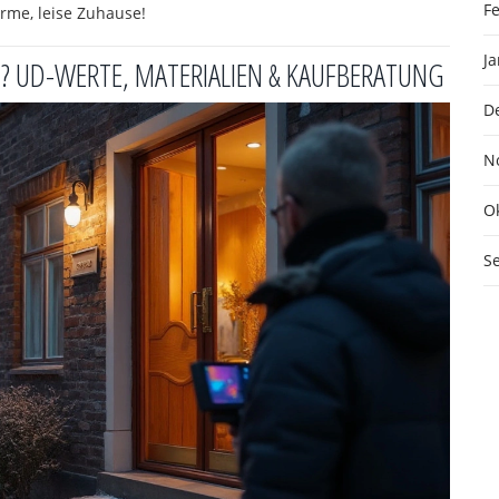
F
rme, leise Zuhause!
J
N? UD-WERTE, MATERIALIEN & KAUFBERATUNG
D
N
O
S