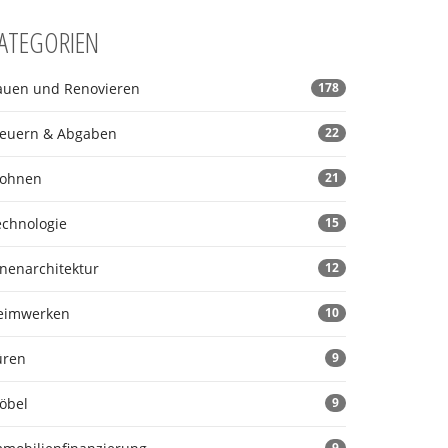
ATEGORIEN
auen und Renovieren
178
teuern & Abgaben
22
ohnen
21
echnologie
15
nnenarchitektur
12
eimwerken
10
üren
9
öbel
9
9