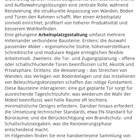
und Aufbewahrungslösungen
eine zentrale Rolle, während
Renovierung
,
die strukturelle Anpassung von Wänden, Böden
und Türen
den Rahmen schafft. Wer einen Arbeitsplatz
sinnvoll einrichtet, profitiert von höherer Produktivität und
besserem Wohlbefinden.
Eine gelungene
Arbeitsplatzgestaltung
umfasst mehrere
miteinander verbundene Bausteine. Erstens: die Auswahl
passender
Möbel
– ergonomische Stühle, höhenverstellbare
Schreibtische und modulare Regale ermöglichen flexible
Arbeitsmodi. Zweitens: die Tür- und Zugangsplanung – offene
oder schallschluckende Türen beeinflussen Licht, Akustik und
Privatsphäre. Drittens: die
Renovierung
– das Streichen von
Wänden, das Verlegen von Bodenbelägen und das Installieren
von Beleuchtungskonzepten schaffen das nötige Fundament.
Diese Bausteine interagieren: eine gut geplante Tür sorgt für
ausreichende Tageslichtzufuhr, was wiederum die Wahl der
Möbel beeinflusst, weil helle Räume oft leichtere,
minimalistische Designs erfordern. Darüber hinaus erfordert
die Umsetzung technischer Standards, etwa EN‑Standard für
Büroräume, und die Berücksichtigung von Brandschutz‑ und
Schallschutzvorgaben, was die Renovierungsphase
entscheidend macht.
Im Folgenden finden Sie eine handverlesene Sammlung von