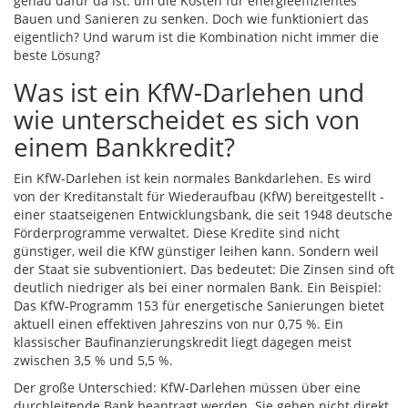
genau dafür da ist: um die Kosten für energieeffizientes
Bauen und Sanieren zu senken. Doch wie funktioniert das
eigentlich? Und warum ist die Kombination nicht immer die
beste Lösung?
Was ist ein KfW-Darlehen und
wie unterscheidet es sich von
einem Bankkredit?
Ein KfW-Darlehen ist kein normales Bankdarlehen. Es wird
von der Kreditanstalt für Wiederaufbau (KfW) bereitgestellt -
einer staatseigenen Entwicklungsbank, die seit 1948 deutsche
Förderprogramme verwaltet. Diese Kredite sind nicht
günstiger, weil die KfW günstiger leihen kann. Sondern weil
der Staat sie subventioniert. Das bedeutet: Die Zinsen sind oft
deutlich niedriger als bei einer normalen Bank. Ein Beispiel:
Das KfW-Programm 153 für energetische Sanierungen bietet
aktuell einen effektiven Jahreszins von nur 0,75 %. Ein
klassischer Baufinanzierungskredit liegt dagegen meist
zwischen 3,5 % und 5,5 %.
Der große Unterschied: KfW-Darlehen müssen über eine
durchleitende Bank beantragt werden. Sie gehen nicht direkt