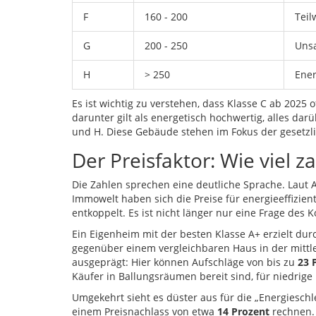
F
160 - 200
Teil
G
200 - 250
Unsa
H
> 250
Ener
Es ist wichtig zu verstehen, dass Klasse C ab 2025 
darunter gilt als energetisch hochwertig, alles darü
und H. Diese Gebäude stehen im Fokus der gesetzli
Der Preisfaktor: Wie viel 
Die Zahlen sprechen eine deutliche Sprache. Laut
Immowelt haben sich die Preise für energieeffizien
entkoppelt. Es ist nicht länger nur eine Frage des K
Ein Eigenheim mit der besten Klasse
A+
erzielt dur
gegenüber einem vergleichbaren Haus in der mittle
ausgeprägt: Hier können Aufschläge von bis zu
23 
Käufer in Ballungsräumen bereit sind, für niedrig
Umgekehrt sieht es düster aus für die „Energieschl
einem Preisnachlass von etwa
14 Prozent
rechnen. 