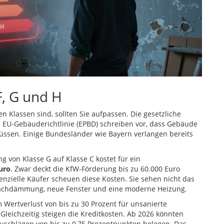
F, G und H
 Klassen sind, sollten Sie aufpassen. Die gesetzliche
e EU-Gebäuderichtlinie (EPBD) schreiben vor, dass Gebäude
üssen. Einige Bundesländer wie Bayern verlangen bereits
 von Klasse G auf Klasse C kostet für ein
uro
. Zwar deckt die KfW-Förderung bis zu 60.000 Euro
enzielle Käufer scheuen diese Kosten. Sie sehen nicht das
Dachdämmung, neue Fenster und eine moderne Heizung.
 Wertverlust von bis zu 30 Prozent für unsanierte
Gleichzeitig steigen die Kreditkosten. Ab 2026 könnten
uschlägen von bis zu 0,75 Prozentpunkten belegen. Das