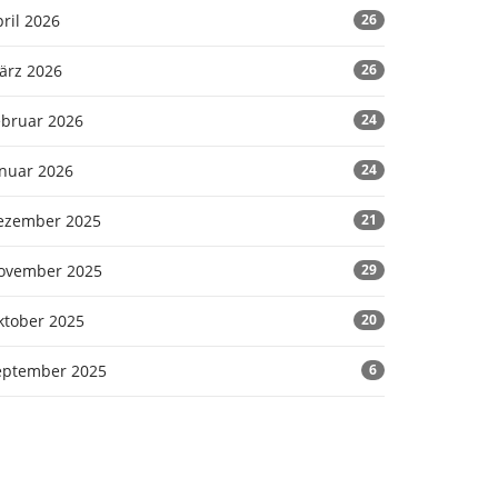
ril 2026
26
ärz 2026
26
ebruar 2026
24
anuar 2026
24
ezember 2025
21
ovember 2025
29
ktober 2025
20
eptember 2025
6