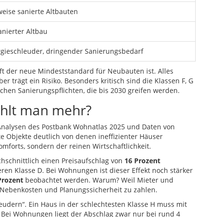
weise sanierte Altbauten
nierter Altbau
gieschleuder, dringender Sanierungsbedarf
oft der neue Mindeststandard für Neubauten ist. Alles
ber trägt ein Risiko. Besonders kritisch sind die Klassen F, G
chen Sanierungspflichten, die bis 2030 greifen werden.
zahlt man mehr?
 Analysen des Postbank Wohnatlas 2025 und Daten von
te Objekte deutlich von denen ineffizienter Häuser
omforts, sondern der reinen Wirtschaftlichkeit.
chschnittlich einen Preisaufschlag von
16 Prozent
ren Klasse D. Bei Wohnungen ist dieser Effekt noch stärker
Prozent
beobachtet werden. Warum? Weil Mieter und
e Nebenkosten und Planungssicherheit zu zahlen.
eudern“. Ein Haus in der schlechtesten Klasse H muss mit
Bei Wohnungen liegt der Abschlag zwar nur bei rund 4