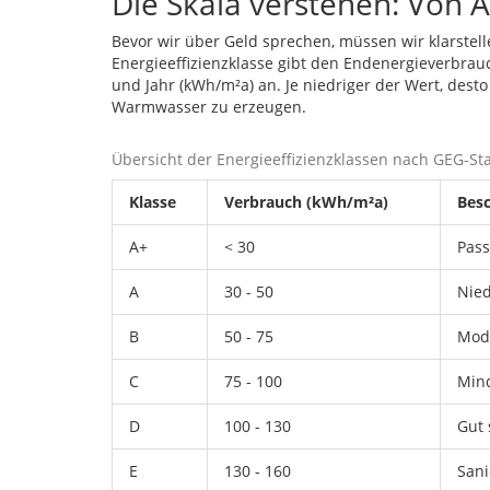
Die Skala verstehen: Von A
Bevor wir über Geld sprechen, müssen wir klarstel
Energieeffizienzklasse gibt den Endenergieverbra
und Jahr (kWh/m²a) an. Je niedriger der Wert, dest
Warmwasser zu erzeugen.
Übersicht der Energieeffizienzklassen nach GEG-S
Klasse
Verbrauch (kWh/m²a)
Besc
A+
< 30
Pass
A
30 - 50
Nied
B
50 - 75
Mod
C
75 - 100
Mind
D
100 - 130
Gut 
E
130 - 160
Sani