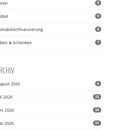
üren
9
öbel
9
mmobilienfinanzierung
9
rben & Schenken
7
RCHIV
ugust 2026
6
li 2026
32
ni 2026
30
ai 2026
31