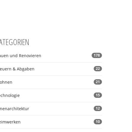
ATEGORIEN
auen und Renovieren
178
teuern & Abgaben
22
ohnen
21
echnologie
15
nnenarchitektur
12
eimwerken
10