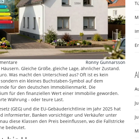
T
M
I
E
mentare
Ronny Gunnarsson
en Häusern. Gleiche Größe, gleiche Lage, ähnlicher Zustand.
A
uro. Was macht den Unterschied aus? Oft ist es kein
, sondern ein kleines Buchstaben-Symbol auf dem
wende für den deutschen Immobilienmarkt. Die
A
ium für den finanziellen Wert einer Immobilie geworden
.
arte Währung - oder teure Last.
Ju
setz (GEG) und die EU-Gebäuderichtlinie im Jahr 2025 hat
d informierter, Banken vorsichtiger und Verkäufer unter
Ju
nau diese Klassen den Preis beeinflussen, wo die Fallstricke
ne bedeutet.
M