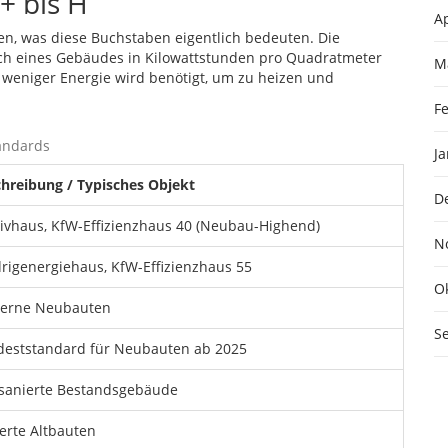
+ bis H
Ap
len, was diese Buchstaben eigentlich bedeuten. Die
uch eines Gebäudes in Kilowattstunden pro Quadratmeter
M
o weniger Energie wird benötigt, um zu heizen und
F
tandards
J
hreibung / Typisches Objekt
D
ivhaus, KfW-Effizienzhaus 40 (Neubau-Highend)
N
rigenergiehaus, KfW-Effizienzhaus 55
O
erne Neubauten
S
eststandard für Neubauten ab 2025
sanierte Bestandsgebäude
erte Altbauten