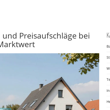
n und Preisaufschläge bei
K
Marktwert
B
S
W
T
I
H