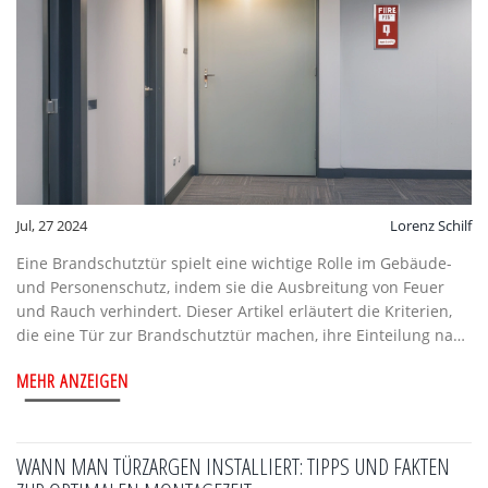
Jul, 27 2024
Lorenz Schilf
Eine Brandschutztür spielt eine wichtige Rolle im Gebäude-
und Personenschutz, indem sie die Ausbreitung von Feuer
und Rauch verhindert. Dieser Artikel erläutert die Kriterien,
die eine Tür zur Brandschutztür machen, ihre Einteilung nach
Feuerwiderstandsklassen, gesetzliche Vorschriften sowie die
MEHR ANZEIGEN
Bedeutung in privaten und gewerblichen Räumen. Zusätzlich
werden Tipps zur Wartung und Prüfung von
Brandschutztüren gegeben.
WANN MAN TÜRZARGEN INSTALLIERT: TIPPS UND FAKTEN