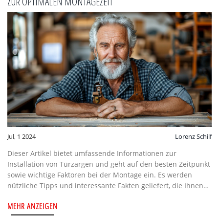
ZUR OPTIMALEN MONTAGEZEIT
Jul, 1 2024
Lorenz Schilf
Dieser Artikel bietet umfassende Informationen zur
Installation von Türzargen und geht auf den besten Zeitpunkt
sowie wichtige Faktoren bei der Montage ein. Es werden
nützliche Tipps und interessante Fakten geliefert, die Ihnen
bei Ihrem Bau- oder Renovierungsprojekt helfen. Der Artikel
MEHR ANZEIGEN
gliedert sich in verschiedene Abschnitte, die alle
wesentlichen Aspekte der Türzargenmontage abdecken.