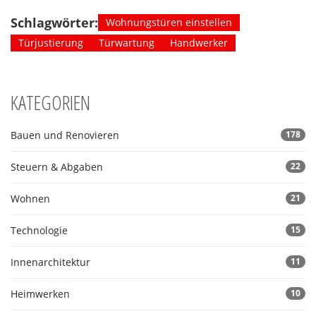
Schlagwörter:
Wohnungstüren einstellen
Türjustierung
Türwartung
Handwerker
KATEGORIEN
Bauen und Renovieren
178
Steuern & Abgaben
22
Wohnen
21
Technologie
15
Innenarchitektur
11
Heimwerken
10