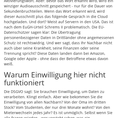
Aktivierungswort. Aber: Bevor das Wort erkannt wird, wird ein
winziger Audioausschnitt gespeichert - nur für die Dauer von
Sekundenbruchteilen. Wenn das Wort erkannt wird, wird
dieser Ausschnitt plus das folgende Gespräch in die Cloud
hochgeladen. Und dort? Meist auf Servern in den USA. Das ist
nach dem EuGH-Urteil Schrems II problematisch. Die EU-
Datenschützer sagen klar: Die Übertragung
personenbezogener Daten in Drittländer ohne angemessenen
Schutz ist rechtswidrig. Und wer sagt, dass Ihr Nachbar nicht
auch über seine Krankheit, seine Finanzen oder seine
Trennung spricht? Diese Daten landen dann bei Amazon,
Google oder Apple - ohne dass der Betroffene etwas davon
weiß.
Warum Einwilligung hier nicht
funktioniert
Die DSGVO sagt: Sie brauchen Einwilligung, um Daten zu
verarbeiten. Klingt einfach. Aber wie bekommen Sie die
Einwilligung von allen Nachbarn? Von der Oma im dritten
Stock? Vom Studenten, der nur drei Monate wohnt? Von den
Mieterwechseln jedes Jahr? Es ist unmöglich. Selbst wenn Sie
alle fragen würden - wer versteht schon, was ein