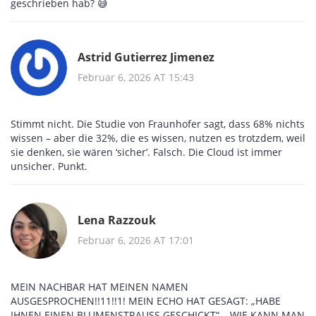
geschrieben hab? 😅
Astrid Gutierrez Jimenez
Februar 6, 2026 AT 15:43
Stimmt nicht. Die Studie von Fraunhofer sagt, dass 68% nichts
wissen – aber die 32%, die es wissen, nutzen es trotzdem, weil
sie denken, sie wären ‘sicher’. Falsch. Die Cloud ist immer
unsicher. Punkt.
Lena Razzouk
Februar 6, 2026 AT 17:01
MEIN NACHBAR HAT MEINEN NAMEN
AUSGESPROCHEN!!11!!1! MEIN ECHO HAT GESAGT: „HABE
IHNEN EINEN BLUMENSTRAUSS GESCHICKT“ – WIE KANN MAN