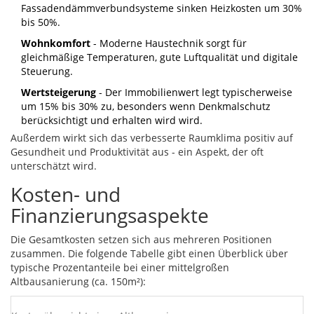
Fassadendämmverbundsysteme
sinken Heizkosten um 30%
bis 50%.
Wohnkomfort
- Moderne Haustechnik sorgt für
gleichmäßige Temperaturen, gute Luftqualität und digitale
Energieoptimierung 30%
Innenausbau 20%
Haustechnik 20%
Rohbau 25%
Planung 5%
Steuerung.
Wertsteigerung
- Der Immobilienwert legt typischerweise
um 15% bis 30% zu, besonders wenn
Denkmalschutz
berücksichtigt und erhalten wird
wird.
Außerdem wirkt sich das verbesserte Raumklima positiv auf
Gesundheit und Produktivität aus - ein Aspekt, der oft
unterschätzt wird.
Kosten- und
Finanzierungsaspekte
Die Gesamtkosten setzen sich aus mehreren Positionen
zusammen. Die folgende Tabelle gibt einen Überblick über
typische Prozentanteile bei einer mittelgroßen
Altbausanierung (ca. 150m²):